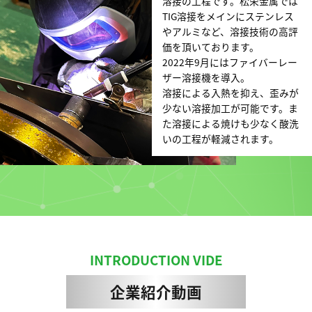
溶接の工程です。松栄金属では
TIG溶接をメインにステンレス
やアルミなど、溶接技術の
高評
価を頂いております。
2022年9月にはファイバーレー
ザー溶接機を導入。
溶接による入熱を抑え、歪みが
少ない溶接加工が可能です。ま
た溶接による
焼けも少なく酸洗
いの工程が軽減されます。
INTRODUCTION VIDE
企業紹介動画